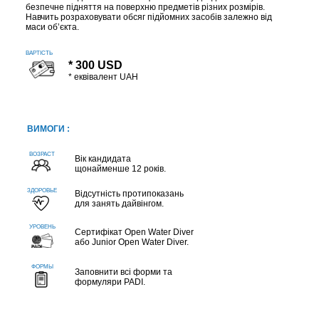
безпечне підняття на поверхню предметів різних розмірів.
Навчить розраховувати обсяг підйомних засобів залежно від
маси об’єкта.
ВАРТІСТЬ
* 300 USD
* еквівалент UAH
ВИМОГИ :
Вік кандидата
щонайменше 12 років.
Відсутність протипоказань
для занять дайвінгом.
Сертифікат Open Water Diver
або Junior Open Water Diver.
Заповнити всі форми та
формуляри PADI.