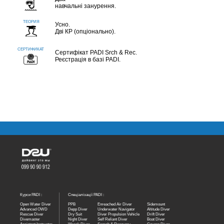
навчальні занурення.
Усно.
Дві КР (опціонально).
Сертифікат PADI Srch & Rec.
Реєстрація в базі PADI.
Курси PADI :
Спеціалізації PADI :
Open Water Diver
PPB
Enreached Air Diver
Sidemount
Advanced OWD
Depp Diver
Underwater Navigator
Altitude Diver
Rescue Diver
Dry Suit
Diver Propulsion Vehicle
Drift Diver
Divemaster
Night Diver
Self Reliant Diver
Boat Diver