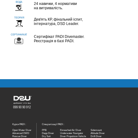
24 навички, 4 нормативи
на витривалість.
Дев'ять КР, фінальний іспит,
інтернатура, DSD Leader.
Сертифікат PADI Divemaster.
Реєстрація в базі PADI.
Курси PADI :
Спеціалізації PADI :
Open Water Diver
PPB
Enreached Air Diver
Sidemount
Advanced OWD
Depp Diver
Underwater Navigator
Altitude Diver
Rescue Diver
Dry Suit
Diver Propulsion Vehicle
Drift Diver