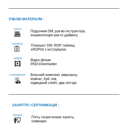
УЧБОВІ МАТЕРІАЛИ :
Підручник DM, рук-во інструктора,
енциклопедія рек-го дайвінгу.
Планшет DM, RDP таблиці,
eRDPml з інструкцією.
Відео-фільм
PADI Divemaster.
Власний комплект аквалангу,
компас, буй, ніж,
підводний слейт, два ліхтарі.
ЗАНЯТТЯ / СЕРТИФІКАЦІЯ :
П'ять теоретичних занять,
семінари.