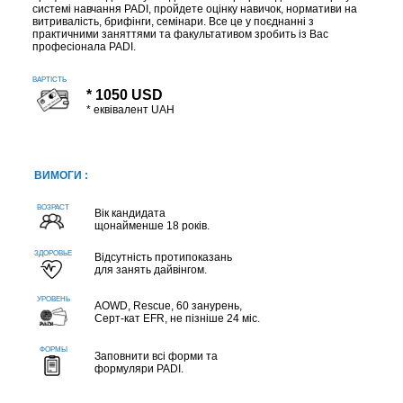
системі навчання PADI, пройдете оцінку навичок, нормативи на
витривалість, брифінги, семінари. Все це у поєднанні з
практичними заняттями та факультативом зробить із Вас
професіонала PADI.
ВАРТІСТЬ
* 1050 USD
* еквівалент UAH
ВИМОГИ :
Вік кандидата
щонайменше 18 років.
Відсутність протипоказань
для занять дайвінгом.
AOWD, Rescue, 60 занурень,
Серт-кат EFR, не пізніше 24 міс.
Заповнити всі форми та
формуляри PADI.