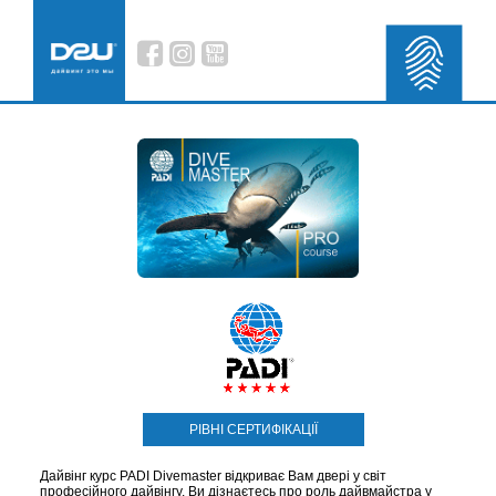
РІВНІ СЕРТИФІКАЦІЇ
Дайвінг курс PADI Divemaster відкриває Вам двері у світ
професійного дайвінгу. Ви дізнаєтесь про роль дайвмайстра у